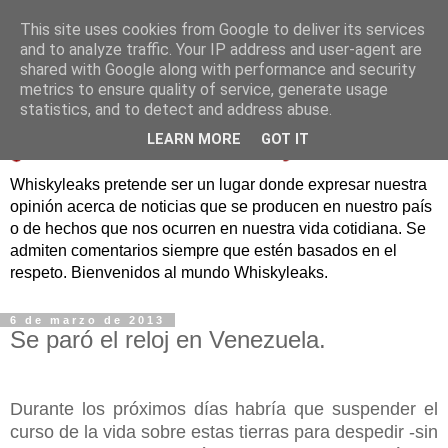
This site uses cookies from Google to deliver its services
and to analyze traffic. Your IP address and user-agent are
shared with Google along with performance and security
metrics to ensure quality of service, generate usage
statistics, and to detect and address abuse.
LEARN MORE
GOT IT
Whiskyleaks pretende ser un lugar donde expresar nuestra
opinión acerca de noticias que se producen en nuestro país
o de hechos que nos ocurren en nuestra vida cotidiana. Se
admiten comentarios siempre que estén basados en el
respeto. Bienvenidos al mundo Whiskyleaks.
6 de marzo de 2013
Se paró el reloj en Venezuela.
Durante los próximos días habría que suspender el
curso de la vida sobre estas tierras para despedir -sin