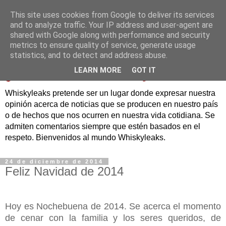
This site uses cookies from Google to deliver its services
and to analyze traffic. Your IP address and user-agent are
shared with Google along with performance and security
metrics to ensure quality of service, generate usage
statistics, and to detect and address abuse.
LEARN MORE
GOT IT
Whiskyleaks pretende ser un lugar donde expresar nuestra
opinión acerca de noticias que se producen en nuestro país
o de hechos que nos ocurren en nuestra vida cotidiana. Se
admiten comentarios siempre que estén basados en el
respeto. Bienvenidos al mundo Whiskyleaks.
24 de diciembre de 2014
Feliz Navidad de 2014
Hoy es Nochebuena de 2014. Se acerca el momento
de cenar con la familia y los seres queridos, de