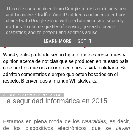
This site uses cookies from Google to deliver its services
and to analyze traffic. Your IP address and user-agent are
shared with Google along with performance and security
metrics to ensure quality of service, generate usage
statistics, and to detect and address abuse.
LEARN MORE
GOT IT
Whiskyleaks pretende ser un lugar donde expresar nuestra
opinión acerca de noticias que se producen en nuestro país
o de hechos que nos ocurren en nuestra vida cotidiana. Se
admiten comentarios siempre que estén basados en el
respeto. Bienvenidos al mundo Whiskyleaks.
23 de diciembre de 2014
La seguridad informática en 2015
Estamos en plena moda de los
wearables,
es decir,
de los dispositivos electrónicos que se
llevan