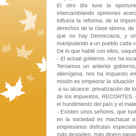
El otro día tuve la oportuni
intercambiando opiniones acer
influiría la reforma, de la impo
derechos de la clase obrera, de 
que no hay Democracia, y un 
manipulando a un pueblo cada 
De lo que hablé con ellos, saqu
- El actual gobierno, nos ha toc
Teníamos un anterior gobierno
alienígena, nos ha impuesto en
misión es empeorar la situación 
a su alcance: privatización de l
de los impuestos, RECORTES, en
el hundimiento del país y el mal
- Existen unos señores, que tuv
en la sociedad es machacar a 
empresarios disfrutan especia
más despiden, más dinero gana