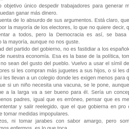
o objetivo único despedir trabajadores para generar 
puedan ganar más dinero.
enta de lo absurdo de sus argumentos. Está claro, que
por la mayoría de los electores, lo que no quiere decir, 
entar a todos, pero la Democracia es así, se basa
la mayoría, aunque no nos guste.
d del partido del gobierno, no es fastidiar a los español
ca de nuestra economía. Esa es la base de la política, to
o sean del gusto del pueblo. Vuelvo a usar el símil de
ores si les compran más juguetes a sus hijos, o si les 
i les llevan a un colegio donde les exigen menos para 
que si un niño necesita una vacuna, se le pone, aunque
que a la larga va a ser bueno para él. Sería un conce
enos padres, igual que es erróneo, pensar que es me
ontentar y salir reelegido, que el que gobierna en pro 
e tomar medidas impopulares.
azos, ni tomar jarabes con sabor amargo, pero so
mos enfermos, es lo que toca.