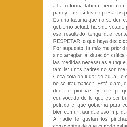
- La reforma laboral tiene com
paro y que así los empresarios 
Es una lástima que no se den cu
gobierno actual, ha sido votado 
ese resultado tenga que cont
RESPETAR lo que haya decidido 
Por supuesto, la máxima priorida
sino arreglar la situación críti
las medidas necesarias aunque n
familia: unos padres no son mej
Coca-cola en lugar de agua, o s
no se traumaticen. Está claro, 
duela el pinchazo y llore, por
equivocado de lo que es ser bu
político el que gobierna para c
bien común, aunque eso impliqu
A nadie le gustan los pinch
conscientes de que cuando esta