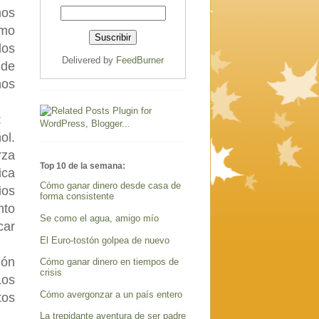
mos
omo
los
Delivered by
FeedBurner
 de
ños
:
ol.
rza
Top 10 de la semana:
ica
Cómo ganar dinero desde casa de
ios
forma consistente
nto
Se como el agua, amigo mío
car
El Euro-tostón golpea de nuevo
ión
Cómo ganar dinero en tiempos de
crisis
Los
Cómo avergonzar a un país entero
tos
La trepidante aventura de ser padre