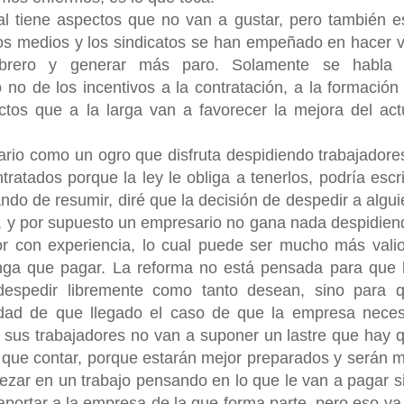
al tiene aspectos que no van a gustar, pero también e
os medios y los sindicatos se han empeñado en hacer v
brero y generar más paro. Solamente se habla
 no de los incentivos a la contratación, a la formación
tos que a la larga van a favorecer la mejora del act
ario como un ogro que disfruta despidiendo trabajadore
atados porque la ley le obliga a tenerlos, podría escri
ando de resumir, diré que la decisión de despedir a algui
era, y por supuesto un empresario no gana nada despidien
dor con experiencia, lo cual puede ser mucho más vali
nga que pagar. La reforma no está pensada para que 
 despedir libremente como tanto desean, sino para 
idad de que llegado el caso de que la empresa neces
, sus trabajadores no van a suponer un lastre que hay 
el que contar, porque estarán mejor preparados y serán 
ezar en un trabajo pensando en lo que le van a pagar si
aportar a la empresa de la que forma parte, pero eso ya