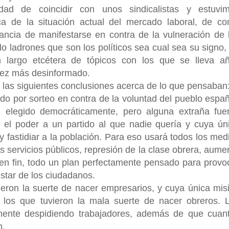
dad de coincidir con unos sindicalistas y estuvi
ca de la situación actual del mercado laboral, de c
rtancia de manifestarse en contra de la vulneración de 
lo ladrones que son los políticos sea cual sea su signo,
largo etcétera de tópicos con los que se lleva a
vez más desinformado.
é las siguientes conclusiones acerca de lo que pensaban
ado por sorteo en contra de la voluntad del pueblo españ
, elegido democráticamente, pero alguna extraña fue
 el poder a un partido al que nadie quería y cuya ún
y fastidiar a la población. Para eso usará todos los med
os servicios públicos, represión de la clase obrera, aume
 fin, todo un plan perfectamente pensado para provo
estar de los ciudadanos.
ieron la suerte de nacer empresarios, y cuya única mis
los que tuvieron la mala suerte de nacer obreros. 
lmente despidiendo trabajadores, además de que cuan
n.