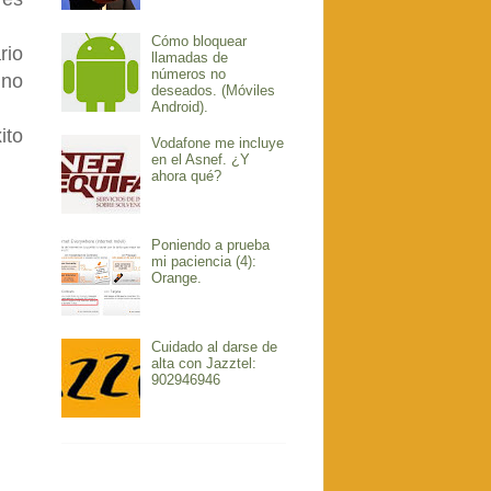
Cómo bloquear
rio
llamadas de
números no
ino
deseados. (Móviles
Android).
ito
Vodafone me incluye
en el Asnef. ¿Y
ahora qué?
Poniendo a prueba
mi paciencia (4):
Orange.
Cuidado al darse de
alta con Jazztel:
902946946