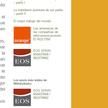
– parte I
más
La trepidante aventura de ser padre
– parte II
 el
El mejor trabajo del mundo
que
Las amenazas de
 en
las compañías de
telecomunicaciones.
El 91117350.
es,
mar
EOS SPAIN:
 la
650437669 /
981079992
dan
que
 le
pto
Los posts más leídos de
jor
Whiskyleaks:
del
EOS SPAIN:
650437669 /
981079992
mos