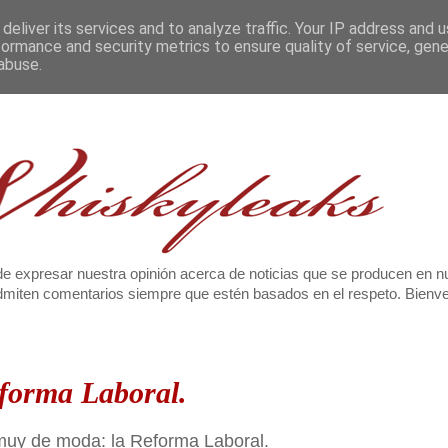
deliver its services and to analyze traffic. Your IP address and 
formance and security metrics to ensure quality of service, gen
abuse.
e expresar nuestra opinión acerca de noticias que se producen en n
 admiten comentarios siempre que estén basados en el respeto. Bien
eforma Laboral.
muy de moda: la Reforma Laboral.