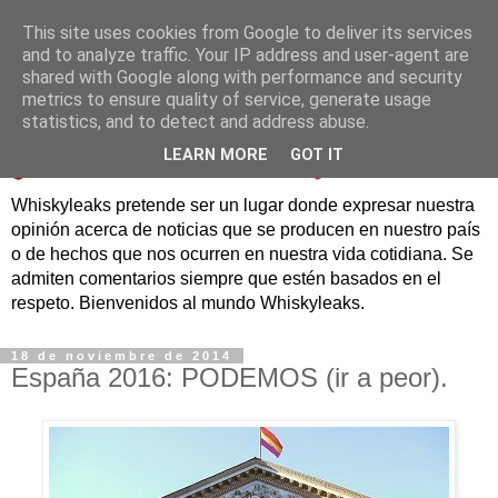
This site uses cookies from Google to deliver its services
and to analyze traffic. Your IP address and user-agent are
shared with Google along with performance and security
metrics to ensure quality of service, generate usage
statistics, and to detect and address abuse.
LEARN MORE
GOT IT
Whiskyleaks pretende ser un lugar donde expresar nuestra
opinión acerca de noticias que se producen en nuestro país
o de hechos que nos ocurren en nuestra vida cotidiana. Se
admiten comentarios siempre que estén basados en el
respeto. Bienvenidos al mundo Whiskyleaks.
18 de noviembre de 2014
España 2016: PODEMOS (ir a peor).