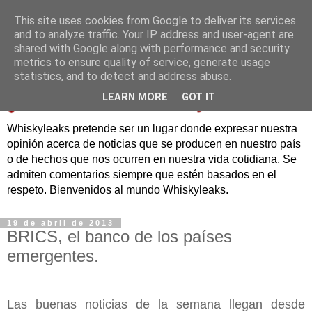
This site uses cookies from Google to deliver its services
and to analyze traffic. Your IP address and user-agent are
shared with Google along with performance and security
metrics to ensure quality of service, generate usage
statistics, and to detect and address abuse.
LEARN MORE
GOT IT
Whiskyleaks pretende ser un lugar donde expresar nuestra
opinión acerca de noticias que se producen en nuestro país
o de hechos que nos ocurren en nuestra vida cotidiana. Se
admiten comentarios siempre que estén basados en el
respeto. Bienvenidos al mundo Whiskyleaks.
19 de abril de 2013
BRICS, el banco de los países
emergentes.
Las buenas noticias de la semana llegan desde