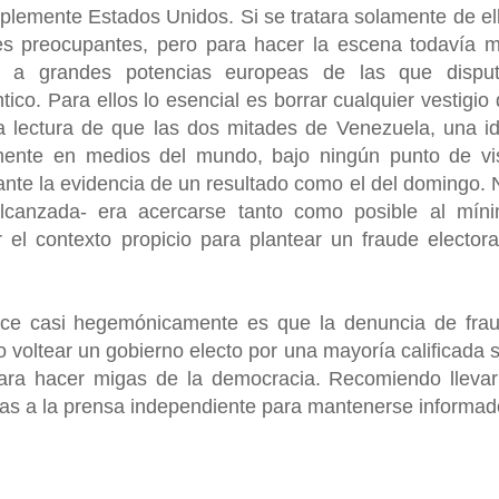
plemente Estados Unidos. Si se tratara solamente de el
es preocupantes, pero para hacer la escena todavía 
n a grandes potencias europeas de las que dispu
ntico. Para ellos lo esencial es borrar cualquier vestigio 
 lectura de que las dos mitades de Venezuela, una i
mente en medios del mundo, bajo ningún punto de vi
ante la evidencia de un resultado como el del domingo. 
alcanzada- era acercarse tanto como posible al mín
 el contexto propicio para plantear un fraude electora
ece casi hegemónicamente es que la denuncia de fra
lo voltear un gobierno electo por una mayoría calificada 
ara hacer migas de la democracia. Recomiendo llevar
ías a la prensa independiente para mantenerse informad