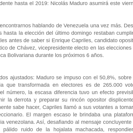
dente hasta el 2019: Nicolás Maduro asumirá este vier
a encontrarnos hablando de Venezuela una vez más. De
 hasta la elección del último domingo restaban cumpli
les antes de saber si Enrique Capriles, candidato oposit
tico de Chávez, vicepresidente electo en las elecciones
ca Bolivariana durante los próximos 6 años.
tados ajustados: Maduro se impuso con el 50,8%, sobre
ia que transformada en electores es de 265.000 vot
 número, la escasa diferencia tuvo un efecto previsi
r la derrota y preparar su rincón opositor displicent
ente sabe hacer, Capriles llamó a sus votantes a tomar
eccionario. El margen escaso le brindaba una platafo
cia venezolana. Así, desafiando al mensaje concluyente
l pálido ruido de la hojalata machacada, respondie