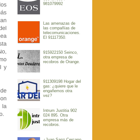
981079992
los
más
tan
Las amenazas de
del
las compañías de
telecomunicaciones.
dea
El 91117350.
sta
No,
915922150 Seinco,
otra empresa de
imo
recobros de Orange.
l y
911309198 Hogar del
gas: ¿quiere que le
ude
engañemos otra
vez?
son
 la
Intrum Justitia 902
o.
024 895. Otra
empresa más de
recobros.
¿Juan Sanz Cercano