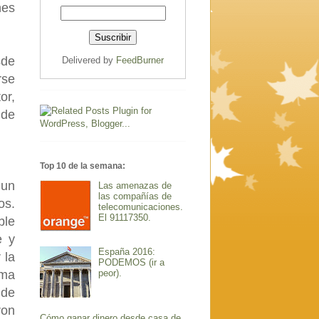
nes
sde
Delivered by
FeedBurner
rse
or,
 de
Top 10 de la semana:
 un
Las amenazas de
las compañías de
os.
telecomunicaciones.
El 91117350.
ble
e y
España 2016:
 la
PODEMOS (ir a
rma
peor).
 de
ron
Cómo ganar dinero desde casa de