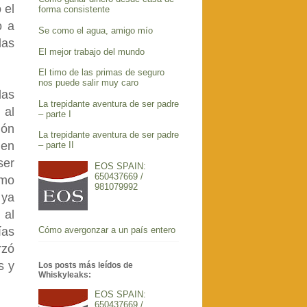
 el
forma consistente
o a
Se como el agua, amigo mío
las
El mejor trabajo del mundo
El timo de las primas de seguro
nos puede salir muy caro
las
La trepidante aventura de ser padre
 al
– parte I
ión
La trepidante aventura de ser padre
 en
– parte II
ser
EOS SPAIN:
650437669 /
imo
981079992
 ya
 al
Cómo avergonzar a un país entero
ías
rzó
s y
Los posts más leídos de
Whiskyleaks:
EOS SPAIN:
650437669 /