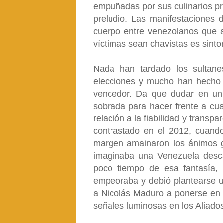
empuñadas por sus culinarios pro
preludio. Las manifestaciones 
cuerpo entre venezolanos que a
víctimas sean chavistas es sinto
Nada han tardado los sultan
elecciones y mucho han hecho p
vencedor. Da que dudar en un p
sobrada para hacer frente a cu
relación a la fiabilidad y trans
contrastado en el 2012, cuando
margen amainaron los ánimos go
imaginaba una Venezuela desca
poco tiempo de esa fantasía,
empeoraba y debió plantearse un
a Nicolás Maduro a ponerse en pi
señales luminosas en los Aliado