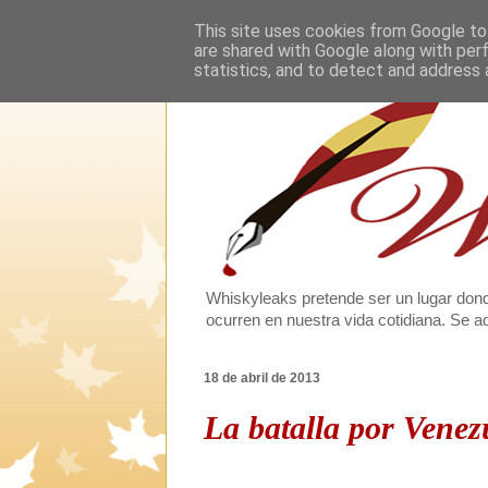
This site uses cookies from Google to 
are shared with Google along with per
statistics, and to detect and address 
Whiskyleaks pretende ser un lugar dond
ocurren en nuestra vida cotidiana. Se
18 de abril de 2013
La batalla por Venez