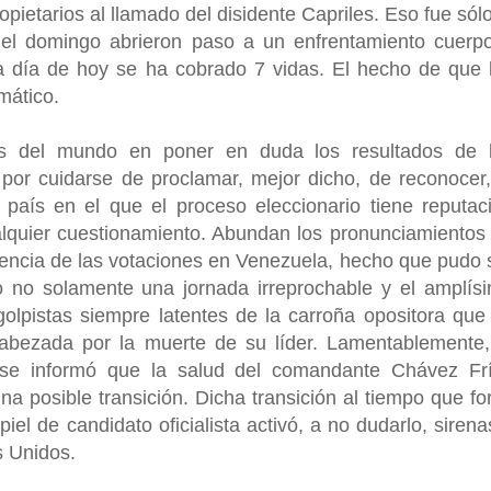
pietarios al llamado del disidente Capriles. Eso fue sólo
del domingo abrieron paso a un enfrentamiento cuerp
 día de hoy se ha cobrado 7 vidas. El hecho de que 
mático.
es del mundo en poner en duda los resultados de 
or cuidarse de proclamar, mejor dicho, de reconocer,
aís en el que el proceso eleccionario tiene reputac
alquier cuestionamiento. Abundan los pronunciamientos
parencia de las votaciones en Venezuela, hecho que pudo 
 no solamente una jornada irreprochable y el amplís
lpistas siempre latentes de la carroña opositora que
bezada por la muerte de su líder. Lamentablemente,
 se informó que la salud del comandante Chávez Fr
a posible transición. Dicha transición al tiempo que fo
el de candidato oficialista activó, a no dudarlo, sirena
s Unidos.