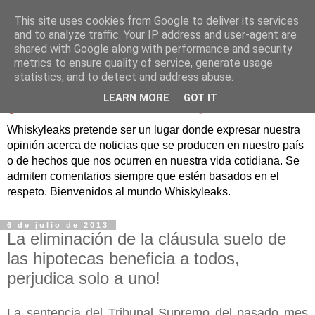
This site uses cookies from Google to deliver its services
and to analyze traffic. Your IP address and user-agent are
shared with Google along with performance and security
metrics to ensure quality of service, generate usage
statistics, and to detect and address abuse.
LEARN MORE
GOT IT
Whiskyleaks pretende ser un lugar donde expresar nuestra
opinión acerca de noticias que se producen en nuestro país
o de hechos que nos ocurren en nuestra vida cotidiana. Se
admiten comentarios siempre que estén basados en el
respeto. Bienvenidos al mundo Whiskyleaks.
6 de julio de 2013
La eliminación de la cláusula suelo de
las hipotecas beneficia a todos,
perjudica solo a uno!
La sentencia del Tribunal Supremo del pasado mes