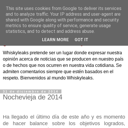
This site uses cookies from Google to deliver its services
and to analyze traffic. Your IP address and user-agent are
shared with Google along with performance and security
metrics to ensure quality of service, generate usage
statistics, and to detect and address abuse.
LEARN MORE
GOT IT
Whiskyleaks pretende ser un lugar donde expresar nuestra
opinión acerca de noticias que se producen en nuestro país
o de hechos que nos ocurren en nuestra vida cotidiana. Se
admiten comentarios siempre que estén basados en el
respeto. Bienvenidos al mundo Whiskyleaks.
31 de diciembre de 2014
Nochevieja de 2014
Ha llegado el último día de este año y es momento
de hacer balance sobre los objetivos logrados,