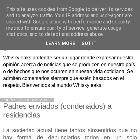
This site uses cookies from Google to deliver its services
and to analyze traffic. Your IP address and user-agent are
shared with Google along with performance and security
metrics to ensure quality of service, generate usage
statistics, and to detect and address abuse.
LEARN MORE
GOT IT
Whiskyleaks pretende ser un lugar donde expresar nuestra
opinión acerca de noticias que se producen en nuestro país
o de hechos que nos ocurren en nuestra vida cotidiana. Se
admiten comentarios siempre que estén basados en el
respeto. Bienvenidos al mundo Whiskyleaks.
10 de julio de 2015
Padres enviados (condenados) a
residencias
La sociedad actual tiene tantos sinsentidos que no
hay forma de denunciarlos todos en un solo