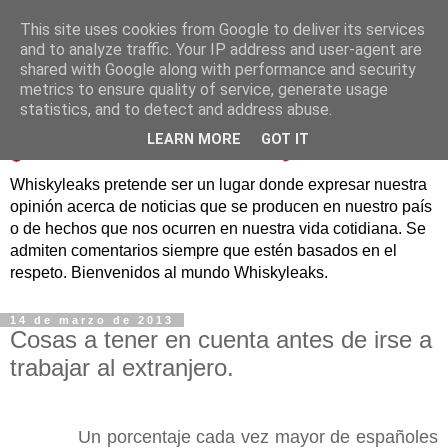
This site uses cookies from Google to deliver its services
and to analyze traffic. Your IP address and user-agent are
shared with Google along with performance and security
metrics to ensure quality of service, generate usage
statistics, and to detect and address abuse.
LEARN MORE
GOT IT
Whiskyleaks pretende ser un lugar donde expresar nuestra
opinión acerca de noticias que se producen en nuestro país
o de hechos que nos ocurren en nuestra vida cotidiana. Se
admiten comentarios siempre que estén basados en el
respeto. Bienvenidos al mundo Whiskyleaks.
14 de marzo de 2013
Cosas a tener en cuenta antes de irse a
trabajar al extranjero.
Un porcentaje cada vez mayor de españoles