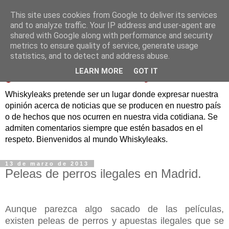
This site uses cookies from Google to deliver its services
and to analyze traffic. Your IP address and user-agent are
shared with Google along with performance and security
metrics to ensure quality of service, generate usage
statistics, and to detect and address abuse.
LEARN MORE
GOT IT
Whiskyleaks pretende ser un lugar donde expresar nuestra
opinión acerca de noticias que se producen en nuestro país
o de hechos que nos ocurren en nuestra vida cotidiana. Se
admiten comentarios siempre que estén basados en el
respeto. Bienvenidos al mundo Whiskyleaks.
13 de marzo de 2013
Peleas de perros ilegales en Madrid.
Aunque parezca algo sacado de las películas,
existen peleas de perros y apuestas ilegales que se