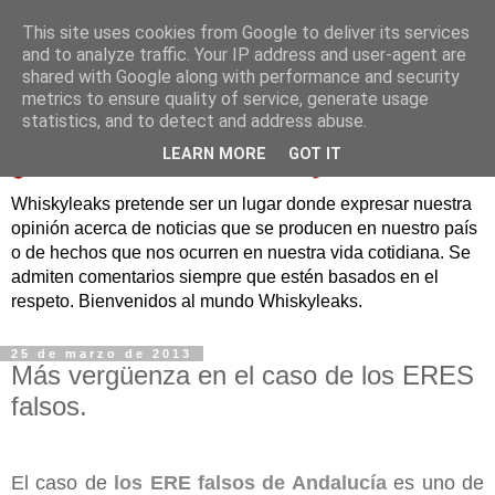
This site uses cookies from Google to deliver its services
and to analyze traffic. Your IP address and user-agent are
shared with Google along with performance and security
metrics to ensure quality of service, generate usage
statistics, and to detect and address abuse.
LEARN MORE
GOT IT
Whiskyleaks pretende ser un lugar donde expresar nuestra
opinión acerca de noticias que se producen en nuestro país
o de hechos que nos ocurren en nuestra vida cotidiana. Se
admiten comentarios siempre que estén basados en el
respeto. Bienvenidos al mundo Whiskyleaks.
25 de marzo de 2013
Más vergüenza en el caso de los ERES
falsos.
El caso de
los ERE falsos de Andalucía
es uno de