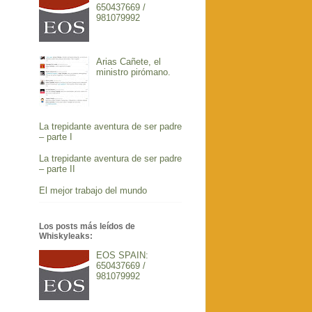
650437669 /
981079992
Arias Cañete, el
ministro pirómano.
La trepidante aventura de ser padre
– parte I
La trepidante aventura de ser padre
– parte II
El mejor trabajo del mundo
Los posts más leídos de
Whiskyleaks:
EOS SPAIN:
650437669 /
981079992