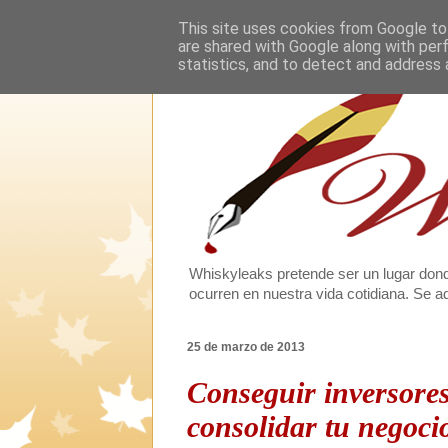
This site uses cookies from Google to 
are shared with Google along with per
statistics, and to detect and address 
Whiskyleaks pretende ser un lugar dond
ocurren en nuestra vida cotidiana. Se
25 de marzo de 2013
Conseguir inversores,
consolidar tu negoci