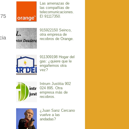
Las amenazas de
las compañías de
telecomunicaciones.
 75
El 91117350.
915922150 Seinco,
otra empresa de
cia
recobros de Orange.
911309198 Hogar del
gas: ¿quiere que le
engañemos otra
vez?
Intrum Justitia 902
024 895. Otra
empresa más de
recobros.
¿Juan Sanz Cercano
vuelve a las
andadas?