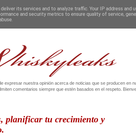
deliver its services and to analyze traffic. Your IP address and 
formance and security metrics to ensure quality of service, gen
abuse.
e expresar nuestra opinión acerca de noticias que se producen en n
 admiten comentarios siempre que estén basados en el respeto. Bien
 planificar tu crecimiento y
o.