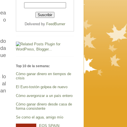
sea
n o
Delivered by
FeedBurner
ndo
ida
que
Top 10 de la semana:
Cómo ganar dinero en tiempos de
 lo
crisis
 al
El Euro-tostón golpea de nuevo
lan
Cómo avergonzar a un país entero
Cómo ganar dinero desde casa de
forma consistente
Se como el agua, amigo mío
EOS SPAIN: