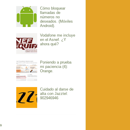
Cómo bloquear
llamadas de
números no
deseados. (Móviles
Android).
Vodafone me incluye
en el Asnef. ¿Y
ahora qué?
Poniendo a prueba
mi paciencia (4):
Orange.
Cuidado al darse de
alta con Jazztel:
902946946
a