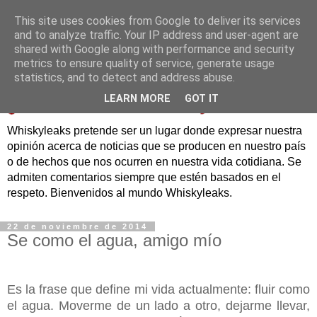
This site uses cookies from Google to deliver its services
and to analyze traffic. Your IP address and user-agent are
shared with Google along with performance and security
metrics to ensure quality of service, generate usage
statistics, and to detect and address abuse.
LEARN MORE
GOT IT
Whiskyleaks pretende ser un lugar donde expresar nuestra
opinión acerca de noticias que se producen en nuestro país
o de hechos que nos ocurren en nuestra vida cotidiana. Se
admiten comentarios siempre que estén basados en el
respeto. Bienvenidos al mundo Whiskyleaks.
22 de noviembre de 2014
Se como el agua, amigo mío
Es la frase que define mi vida actualmente: fluir como
el agua. Moverme de un lado a otro, dejarme llevar,