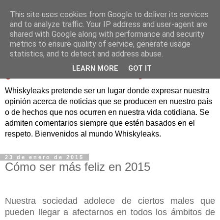
This site uses cookies from Google to deliver its services
and to analyze traffic. Your IP address and user-agent are
shared with Google along with performance and security
metrics to ensure quality of service, generate usage
statistics, and to detect and address abuse.
LEARN MORE
GOT IT
Whiskyleaks pretende ser un lugar donde expresar nuestra
opinión acerca de noticias que se producen en nuestro país
o de hechos que nos ocurren en nuestra vida cotidiana. Se
admiten comentarios siempre que estén basados en el
respeto. Bienvenidos al mundo Whiskyleaks.
23 de enero de 2015
Cómo ser más feliz en 2015
Nuestra sociedad adolece de ciertos males que
pueden llegar a afectarnos en todos los ámbitos de