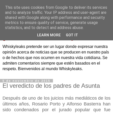
This site uses cookies from Google to deliver its services
and to analyze traffic. Your IP address and user-agent are
shared with Google along with performance and security
metrics to ensure quality of service, generate usage
statistics, and to detect and address abuse.
LEARN MORE
GOT IT
Whiskyleaks pretende ser un lugar donde expresar nuestra
opinión acerca de noticias que se producen en nuestro país
o de hechos que nos ocurren en nuestra vida cotidiana. Se
admiten comentarios siempre que estén basados en el
respeto. Bienvenidos al mundo Whiskyleaks.
5 de noviembre de 2015
El veredicto de los padres de Asunta
Después de uno de los juicios más mediáticos de los
últimos años, Rosario Porto y Alfonso Basterra han
sido condenados por el jurado popular que fue