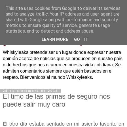
This site uses cookies from Google to deliver its services
and to analyze traffic. Your IP address and user-agent are
shared with Google along with performance and security
metrics to ensure quality of service, generate usage
statistics, and to detect and address abuse.
LEARN MORE
GOT IT
Whiskyleaks pretende ser un lugar donde expresar nuestra
opinión acerca de noticias que se producen en nuestro país
o de hechos que nos ocurren en nuestra vida cotidiana. Se
admiten comentarios siempre que estén basados en el
respeto. Bienvenidos al mundo Whiskyleaks.
25 de diciembre de 2015
El timo de las primas de seguro nos
puede salir muy caro
El otro día estaba sentado en mi asiento favorito en