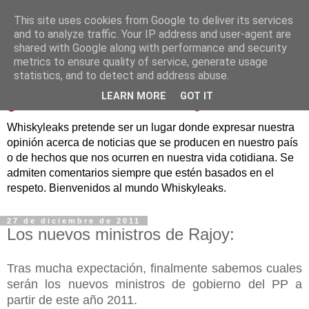
This site uses cookies from Google to deliver its services
and to analyze traffic. Your IP address and user-agent are
shared with Google along with performance and security
metrics to ensure quality of service, generate usage
statistics, and to detect and address abuse.
LEARN MORE
GOT IT
Whiskyleaks pretende ser un lugar donde expresar nuestra
opinión acerca de noticias que se producen en nuestro país
o de hechos que nos ocurren en nuestra vida cotidiana. Se
admiten comentarios siempre que estén basados en el
respeto. Bienvenidos al mundo Whiskyleaks.
27 de diciembre de 2011
Los nuevos ministros de Rajoy:
Tras mucha expectación, finalmente sabemos cuales
serán los nuevos ministros de gobierno del PP a
partir de este año 2011.