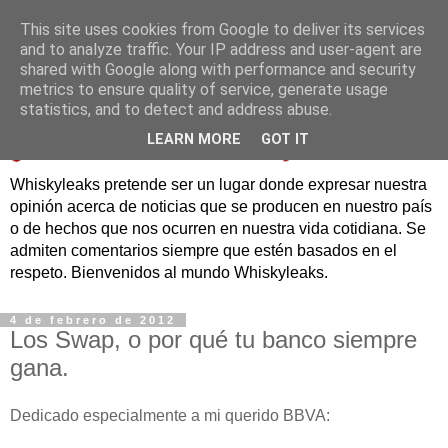
This site uses cookies from Google to deliver its services
and to analyze traffic. Your IP address and user-agent are
shared with Google along with performance and security
metrics to ensure quality of service, generate usage
statistics, and to detect and address abuse.
LEARN MORE
GOT IT
Whiskyleaks pretende ser un lugar donde expresar nuestra
opinión acerca de noticias que se producen en nuestro país
o de hechos que nos ocurren en nuestra vida cotidiana. Se
admiten comentarios siempre que estén basados en el
respeto. Bienvenidos al mundo Whiskyleaks.
4 de febrero de 2012
Los Swap, o por qué tu banco siempre
gana.
Dedicado especialmente a mi querido BBVA: