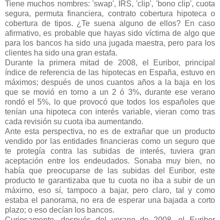
Tiene muchos nombres: 'swap', IRS, 'clip', 'bono clip', cuota
segura, permuta financiera, contrato cobertura hipoteca o
cobertura de tipos. ¿Te suena alguno de ellos? En caso
afirmativo, es probable que hayas sido víctima de algo que
para los bancos ha sido una jugada maestra, pero para los
clientes ha sido una gran estafa.
Durante la primera mitad de 2008, el Euribor, principal
índice de referencia de las hipotecas en España, estuvo en
máximos; después de unos cuantos años a la baja en los
que se movió en torno a un 2 ó 3%, durante ese verano
rondó el 5%, lo que provocó que todos los españoles que
tenían una hipoteca con interés variable, vieran como tras
cada revisión su cuota iba aumentando.
Ante esta perspectiva, no es de extrañar que un producto
vendido por las entidades financieras como un seguro que
te protegía contra las subidas de interés, tuviera gran
aceptación entre los endeudados. Sonaba muy bien, no
había que preocuparse de las subidas del Euribor, este
producto te garantizaba que tu cuota no iba a subir de un
máximo, eso sí, tampoco a bajar, pero claro, tal y como
estaba el panorama, no era de esperar una bajada a corto
plazo; o eso decían los bancos.
Curiosamente, después del verano de 2008, el Euribor