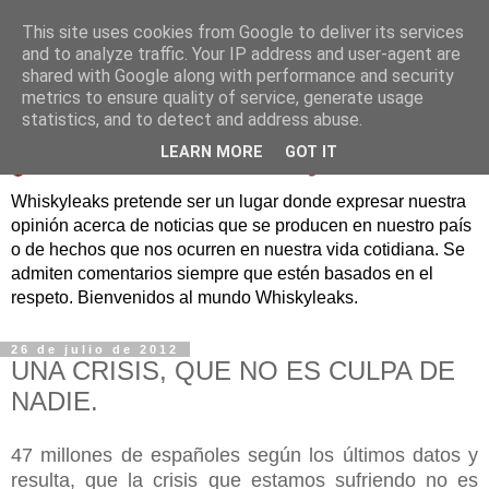
This site uses cookies from Google to deliver its services
and to analyze traffic. Your IP address and user-agent are
shared with Google along with performance and security
metrics to ensure quality of service, generate usage
statistics, and to detect and address abuse.
LEARN MORE
GOT IT
Whiskyleaks pretende ser un lugar donde expresar nuestra
opinión acerca de noticias que se producen en nuestro país
o de hechos que nos ocurren en nuestra vida cotidiana. Se
admiten comentarios siempre que estén basados en el
respeto. Bienvenidos al mundo Whiskyleaks.
26 de julio de 2012
UNA CRISIS, QUE NO ES CULPA DE
NADIE.
47 millones de españoles según los últimos datos y
resulta, que la crisis que estamos sufriendo no es