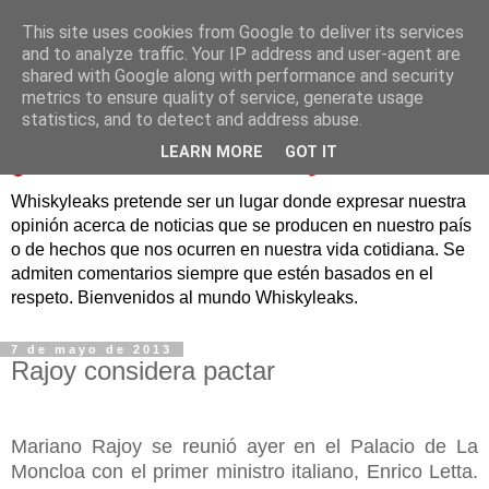
This site uses cookies from Google to deliver its services
and to analyze traffic. Your IP address and user-agent are
shared with Google along with performance and security
metrics to ensure quality of service, generate usage
statistics, and to detect and address abuse.
LEARN MORE
GOT IT
Whiskyleaks pretende ser un lugar donde expresar nuestra
opinión acerca de noticias que se producen en nuestro país
o de hechos que nos ocurren en nuestra vida cotidiana. Se
admiten comentarios siempre que estén basados en el
respeto. Bienvenidos al mundo Whiskyleaks.
7 de mayo de 2013
Rajoy considera pactar
Mariano Rajoy se reunió ayer en el Palacio de La
Moncloa con el primer ministro italiano, Enrico Letta.