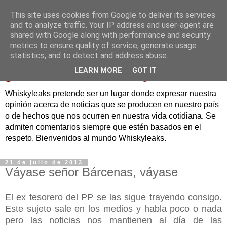
This site uses cookies from Google to deliver its services
and to analyze traffic. Your IP address and user-agent are
shared with Google along with performance and security
metrics to ensure quality of service, generate usage
statistics, and to detect and address abuse.
LEARN MORE
GOT IT
Whiskyleaks pretende ser un lugar donde expresar nuestra
opinión acerca de noticias que se producen en nuestro país
o de hechos que nos ocurren en nuestra vida cotidiana. Se
admiten comentarios siempre que estén basados en el
respeto. Bienvenidos al mundo Whiskyleaks.
21 de julio de 2013
Váyase señor Bárcenas, váyase
El ex tesorero del PP se las sigue trayendo consigo.
Este sujeto sale en los medios y habla poco o nada
pero las noticias nos mantienen al día de las