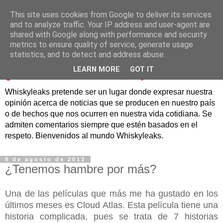
This site uses cookies from Google to deliver its services
and to analyze traffic. Your IP address and user-agent are
shared with Google along with performance and security
metrics to ensure quality of service, generate usage
statistics, and to detect and address abuse.
LEARN MORE
GOT IT
Whiskyleaks pretende ser un lugar donde expresar nuestra
opinión acerca de noticias que se producen en nuestro país
o de hechos que nos ocurren en nuestra vida cotidiana. Se
admiten comentarios siempre que estén basados en el
respeto. Bienvenidos al mundo Whiskyleaks.
8 de agosto de 2013
¿Tenemos hambre por más?
Una de las películas que más me ha gustado en los
últimos meses es Cloud Atlas. Esta película tiene una
historia complicada, pues se trata de 7 historias