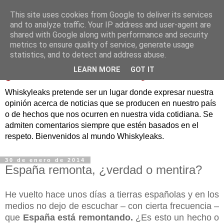
This site uses cookies from Google to deliver its services
and to analyze traffic. Your IP address and user-agent are
shared with Google along with performance and security
metrics to ensure quality of service, generate usage
statistics, and to detect and address abuse.
LEARN MORE
GOT IT
Whiskyleaks pretende ser un lugar donde expresar nuestra
opinión acerca de noticias que se producen en nuestro país
o de hechos que nos ocurren en nuestra vida cotidiana. Se
admiten comentarios siempre que estén basados en el
respeto. Bienvenidos al mundo Whiskyleaks.
30 de enero de 2014
España remonta, ¿verdad o mentira?
He vuelto hace unos días a tierras españolas y en los
medios no dejo de escuchar – con cierta frecuencia –
que
España está remontando.
¿Es esto un hecho o