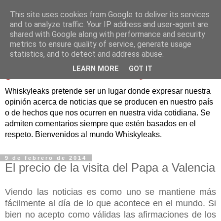
This site uses cookies from Google to deliver its services
and to analyze traffic. Your IP address and user-agent are
shared with Google along with performance and security
metrics to ensure quality of service, generate usage
statistics, and to detect and address abuse.
LEARN MORE
GOT IT
Whiskyleaks pretende ser un lugar donde expresar nuestra
opinión acerca de noticias que se producen en nuestro país
o de hechos que nos ocurren en nuestra vida cotidiana. Se
admiten comentarios siempre que estén basados en el
respeto. Bienvenidos al mundo Whiskyleaks.
9 de febrero de 2014
El precio de la visita del Papa a Valencia
Viendo las noticias es como uno se mantiene más
fácilmente al día de lo que acontece en el mundo. Si
bien no acepto como válidas las afirmaciones de los