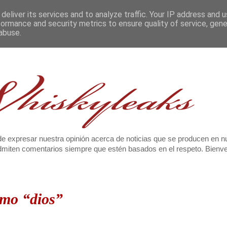
deliver its services and to analyze traffic. Your IP address and 
formance and security metrics to ensure quality of service, gen
abuse.
e expresar nuestra opinión acerca de noticias que se producen en n
 admiten comentarios siempre que estén basados en el respeto. Bien
omo “dios”