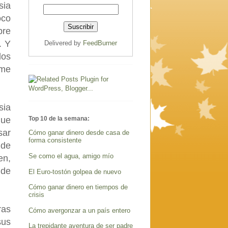
sia
oco
bre
. Y
Delivered by
FeedBurner
los
 me
sia
Top 10 de la semana:
que
sar
Cómo ganar dinero desde casa de
forma consistente
 de
Se como el agua, amigo mío
en,
 de
El Euro-tostón golpea de nuevo
Cómo ganar dinero en tiempos de
crisis
ras
Cómo avergonzar a un país entero
sus
La trepidante aventura de ser padre