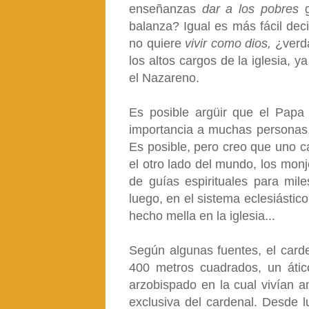
enseñanzas
dar a los pobres
g
balanza? Igual es más fácil deci
no quiere
vivir como dios,
¿verd
los altos cargos de la iglesia, 
el Nazareno.
Es posible argüir que el Papa 
importancia a muchas personas,
Es posible, pero creo que uno ca
el otro lado del mundo, los monj
de guías espirituales para mil
luego, en el sistema eclesiástic
hecho mella en la iglesia...
Según algunas fuentes, el card
400 metros cuadrados, un áti
arzobispado en la cual vivían a
exclusiva del cardenal. Desde l