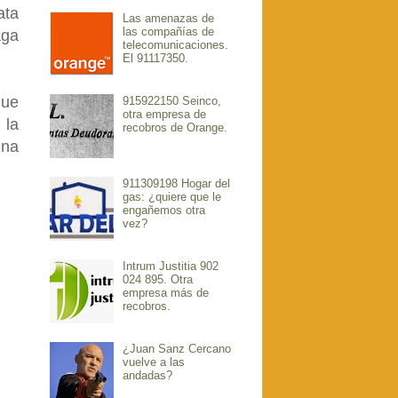
ata
Las amenazas de
las compañías de
aga
telecomunicaciones.
El 91117350.
que
915922150 Seinco,
otra empresa de
 la
recobros de Orange.
una
911309198 Hogar del
gas: ¿quiere que le
engañemos otra
vez?
Intrum Justitia 902
024 895. Otra
empresa más de
recobros.
¿Juan Sanz Cercano
vuelve a las
andadas?