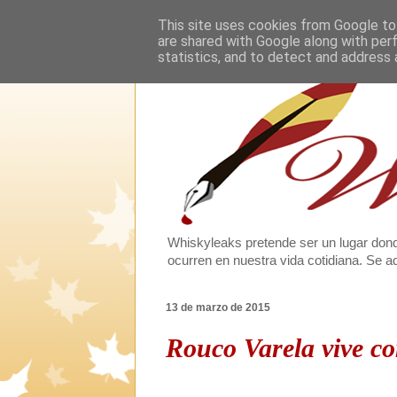
This site uses cookies from Google to 
are shared with Google along with per
statistics, and to detect and address 
Whiskyleaks pretende ser un lugar dond
ocurren en nuestra vida cotidiana. Se
13 de marzo de 2015
Rouco Varela vive c