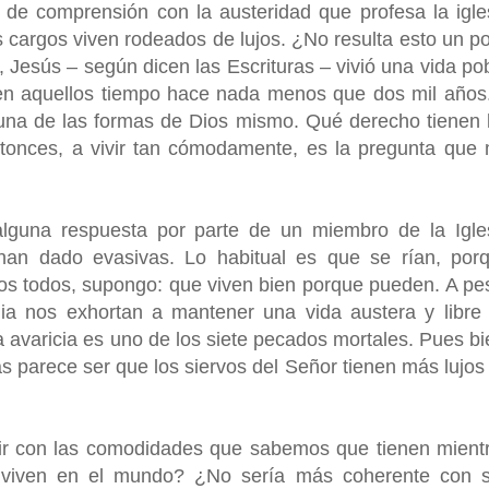
de comprensión con la austeridad que profesa la igle
s cargos viven rodeados de lujos. ¿No resulta esto un p
 Jesús – según dicen las Escrituras – vivió una vida po
o en aquellos tiempo hace nada menos que dos mil años
 una de las formas de Dios mismo. Qué derecho tienen 
entonces, a vivir tan cómodamente, es la pregunta que
lguna respuesta por parte de un miembro de la Igle
han dado evasivas. Lo habitual es que se rían, por
 todos, supongo: que viven bien porque pueden. A pe
lia nos exhortan a mantener una vida austera y libre
 avaricia es uno de los siete pecados mortales. Pues bi
s parece ser que los siervos del Señor tienen más lujos
ir con las comodidades que sabemos que tienen mient
viven en el mundo? ¿No sería más coherente con 