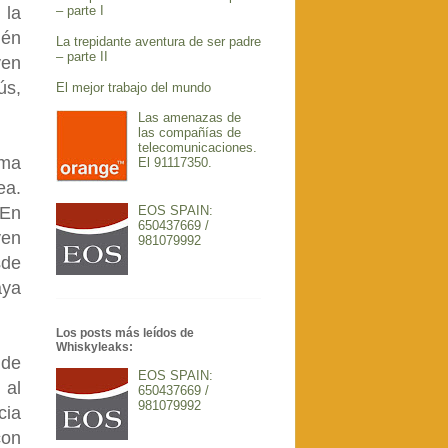
 la
– parte I
ién
La trepidante aventura de ser padre
– parte II
ven
ús,
El mejor trabajo del mundo
Las amenazas de
las compañías de
telecomunicaciones.
uma
El 91117350.
ea.
EOS SPAIN:
 En
650437669 /
ven
981079992
sde
aya
Los posts más leídos de
Whiskyleaks:
 de
EOS SPAIN:
 al
650437669 /
981079992
cia
con