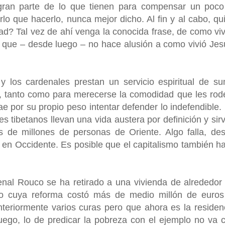
ran parte de lo que tienen para compensar un poco
rlo que hacerlo, nunca mejor dicho. Al fin y al cabo, qu
ad? Tal vez de ahí venga la conocida frase, de como vi
ya que – desde luego – no hace alusión a como vivió Jes
y los cardenales prestan un servicio espiritual de s
 tanto como para merecerse la comodidad que les rod
e por su propio peso intentar defender lo indefendible.
es tibetanos llevan una vida austera por definición y sir
es de millones de personas de Oriente. Algo falla, de
o en Occidente. Es posible que el capitalismo también h
enal Rouco se ha retirado a una vivienda de alrededor
co cuya reforma costó más de medio millón de euros
nteriormente varios curas pero que ahora es la residen
uego, lo de predicar la pobreza con el ejemplo no va 