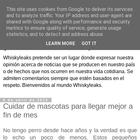
This site uses cookies from Google to deliver its services
and to analyze traffic. Your IP address and user-agent are
shared with Google along with performance and security
metrics to ensure quality of service, generate usage
statistics, and to detect and address abuse.
LEARN MORE
GOT IT
Whiskyleaks pretende ser un lugar donde expresar nuestra
opinión acerca de noticias que se producen en nuestro país
o de hechos que nos ocurren en nuestra vida cotidiana. Se
admiten comentarios siempre que estén basados en el
respeto. Bienvenidos al mundo Whiskyleaks.
6 de abril de 2015
Cuidar de mascotas para llegar mejor a
fin de mes
No tengo perro desde hace años y la verdad es que
lo echo un poco de menos. Estos pequeños