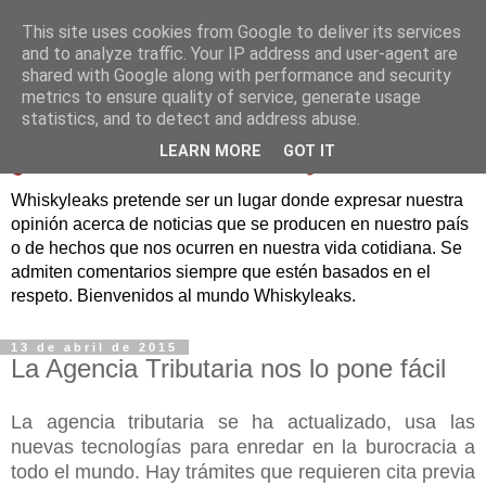
This site uses cookies from Google to deliver its services
and to analyze traffic. Your IP address and user-agent are
shared with Google along with performance and security
metrics to ensure quality of service, generate usage
statistics, and to detect and address abuse.
LEARN MORE
GOT IT
Whiskyleaks pretende ser un lugar donde expresar nuestra
opinión acerca de noticias que se producen en nuestro país
o de hechos que nos ocurren en nuestra vida cotidiana. Se
admiten comentarios siempre que estén basados en el
respeto. Bienvenidos al mundo Whiskyleaks.
13 de abril de 2015
La Agencia Tributaria nos lo pone fácil
La agencia tributaria se ha actualizado, usa las
nuevas tecnologías para enredar en la burocracia a
todo el mundo. Hay trámites que requieren cita previa