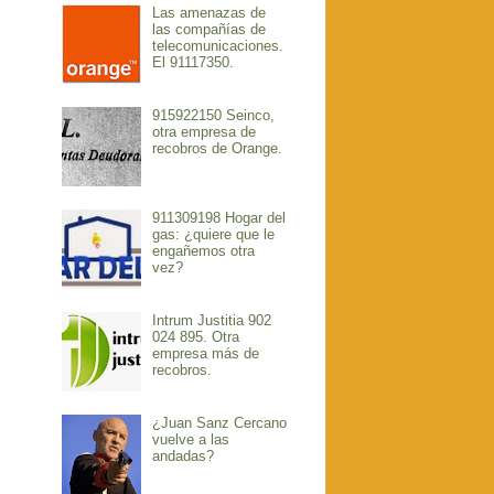
Las amenazas de
las compañías de
telecomunicaciones.
El 91117350.
915922150 Seinco,
otra empresa de
recobros de Orange.
911309198 Hogar del
gas: ¿quiere que le
engañemos otra
vez?
Intrum Justitia 902
024 895. Otra
empresa más de
recobros.
¿Juan Sanz Cercano
vuelve a las
andadas?