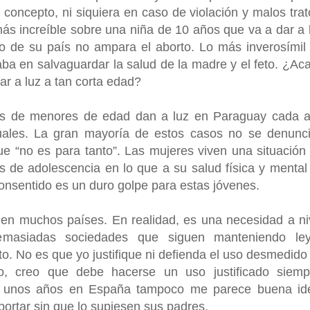
 concepto, ni siquiera en caso de violación y malos trat
más increíble sobre una niña de 10 años que va a dar a 
 de su país no ampara el aborto. Lo más inverosímil
aba en salvaguardar la salud de la madre y el feto. ¿Ac
ar a luz a tan corta edad?
les de menores de edad dan a luz en Paraguay cada 
ales. La gran mayoría de estos casos no se denunc
e “no es para tanto”. Las mujeres viven una situación
s de adolescencia en lo que a su salud física y mental
 consentido es un duro golpe para estas jóvenes.
 en muchos países. En realidad, es una necesidad a ni
masiadas sociedades que siguen manteniendo le
rto. No es que yo justifique ni defienda el uso desmedido
rio, creo que debe hacerse un uso justificado siemp
e unos años en España tampoco me parece buena id
ortar sin que lo supiesen sus padres.