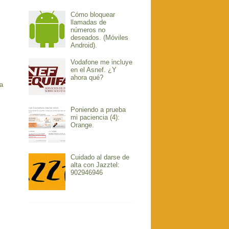
Cómo bloquear
llamadas de
números no
deseados. (Móviles
Android).
Vodafone me incluye
en el Asnef. ¿Y
ahora qué?
a
Poniendo a prueba
mi paciencia (4):
Orange.
Cuidado al darse de
alta con Jazztel:
902946946