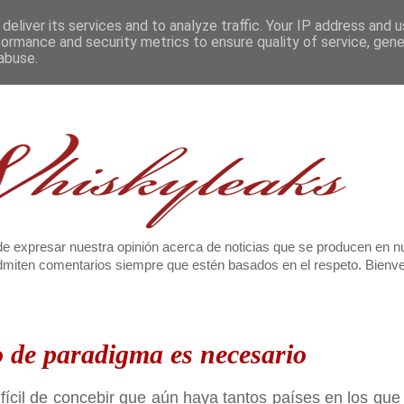
deliver its services and to analyze traffic. Your IP address and 
formance and security metrics to ensure quality of service, gen
abuse.
e expresar nuestra opinión acerca de noticias que se producen en n
 admiten comentarios siempre que estén basados en el respeto. Bien
o de paradigma es necesario
ifícil de concebir que aún haya tantos países en los que