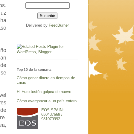
os.
luz
 ha
Delivered by
FeedBurner
aso
año
ian
 de
Top 10 de la semana:
 se
Cómo ganar dinero en tiempos de
crisis
El Euro-tostón golpea de nuevo
vel
Cómo avergonzar a un país entero
yes
 de
EOS SPAIN:
650437669 /
re.
981079992
ea,