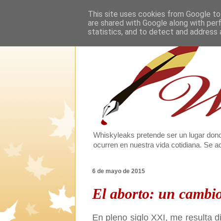
This site uses cookies from Google to 
are shared with Google along with per
statistics, and to detect and address 
Whiskyleaks pretende ser un lugar dond
ocurren en nuestra vida cotidiana. Se
6 de mayo de 2015
El aborto: un cambi
En pleno siglo XXI, me resulta d