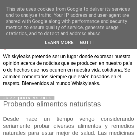
This site uses cookies from Google to deliver its services
and to analyze traffic. Your IP address and user-agent are
shared with Google along with performance and security
metrics to ensure quality of service, generate usage
statistics, and to detect and address abuse.
LEARN MORE
GOT IT
Whiskyleaks pretende ser un lugar donde expresar nuestra
opinión acerca de noticias que se producen en nuestro país
o de hechos que nos ocurren en nuestra vida cotidiana. Se
admiten comentarios siempre que estén basados en el
respeto. Bienvenidos al mundo Whiskyleaks.
13 de junio de 2015
Probando alimentos naturistas
Desde hace un tiempo vengo considerando
seriamente probar diversos alimentos y remedios
naturales para estar mejor de salud. Las medicinas