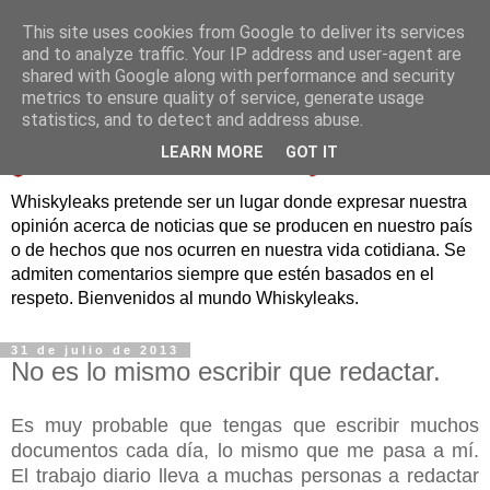
This site uses cookies from Google to deliver its services
and to analyze traffic. Your IP address and user-agent are
shared with Google along with performance and security
metrics to ensure quality of service, generate usage
statistics, and to detect and address abuse.
LEARN MORE
GOT IT
Whiskyleaks pretende ser un lugar donde expresar nuestra
opinión acerca de noticias que se producen en nuestro país
o de hechos que nos ocurren en nuestra vida cotidiana. Se
admiten comentarios siempre que estén basados en el
respeto. Bienvenidos al mundo Whiskyleaks.
31 de julio de 2013
No es lo mismo escribir que redactar.
Es muy probable que tengas que escribir muchos
documentos cada día, lo mismo que me pasa a mí.
El trabajo diario lleva a muchas personas a redactar