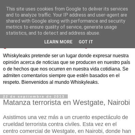
This site uses cookies from Google to deliver its services
and to analyze traffic. Your IP address and user-agent are
shared with Google along with performance and security
metrics to ensure quality of service, generate usage
statistics, and to detect and address abuse.
LEARN MORE
GOT IT
Whiskyleaks pretende ser un lugar donde expresar nuestra
opinión acerca de noticias que se producen en nuestro país
o de hechos que nos ocurren en nuestra vida cotidiana. Se
admiten comentarios siempre que estén basados en el
respeto. Bienvenidos al mundo Whiskyleaks.
22 de septiembre de 2013
Matanza terrorista en Westgate, Nairobi
Asistimos una vez más a un cruento espectáculo de
crueldad terrorista contra civiles. Esta vez en el
centro comercial de Westgate, en Nairobi, donde han