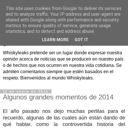
This site uses cookies from Google to deliver its services
and to analyze traffic. Your IP address and user-agent are
shared with Google along with performance and security
metrics to ensure quality of service, generate usage
statistics, and to detect and address abuse.
LEARN MORE
GOT IT
Whiskyleaks pretende ser un lugar donde expresar nuestra
opinión acerca de noticias que se producen en nuestro país
o de hechos que nos ocurren en nuestra vida cotidiana. Se
admiten comentarios siempre que estén basados en el
respeto. Bienvenidos al mundo Whiskyleaks.
11 de enero de 2015
Algunos grandes momentos de 2014
El año pasado nos dejo muchas perlitas para el
recuerdo, algunas de las cuales aún están dando de
qué hablar, como la controvertida historia del