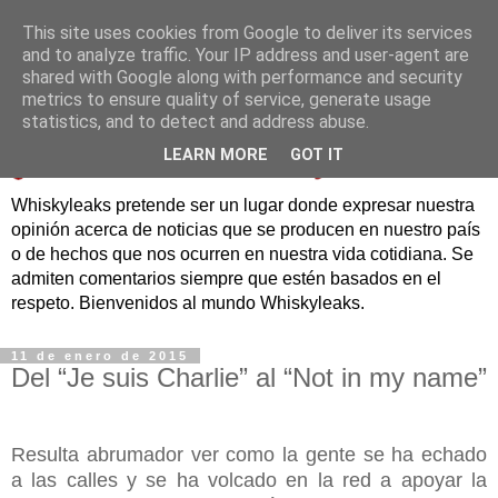
This site uses cookies from Google to deliver its services
and to analyze traffic. Your IP address and user-agent are
shared with Google along with performance and security
metrics to ensure quality of service, generate usage
statistics, and to detect and address abuse.
LEARN MORE
GOT IT
Whiskyleaks pretende ser un lugar donde expresar nuestra
opinión acerca de noticias que se producen en nuestro país
o de hechos que nos ocurren en nuestra vida cotidiana. Se
admiten comentarios siempre que estén basados en el
respeto. Bienvenidos al mundo Whiskyleaks.
11 de enero de 2015
Del “Je suis Charlie” al “Not in my name”
Resulta abrumador ver como la gente se ha echado
a las calles y se ha volcado en la red a apoyar la