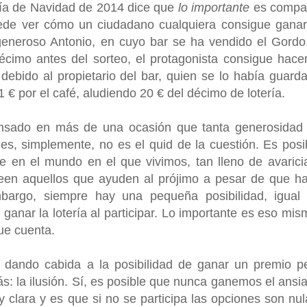
ría de Navidad de 2014 dice que
lo importante
es compar
ede ver cómo un ciudadano cualquiera consigue ganar
 generoso Antonio, en cuyo bar se ha vendido el Gordo
cimo antes del sorteo, el protagonista consigue hace
i
debido al propietario del bar, quien se lo había guard
 € por el café, aludiendo 20 € del décimo de lotería.
sado en más de una ocasión que tanta generosidad
 es, simplemente, no es el quid de la cuestión. Es posi
e en el mundo en el que vivimos, tan lleno de avarici
een aquellos que ayuden al prójimo a pesar de que h
mbargo, siempre hay una pequeña posibilidad, igual
anar la lotería al participar. Lo importante es eso mis
que cuenta.
dando cabida a la posibilidad de ganar un premio p
: la ilusión. Sí, es posible que nunca ganemos el ansi
lara y es que si no se participa las opciones son nul