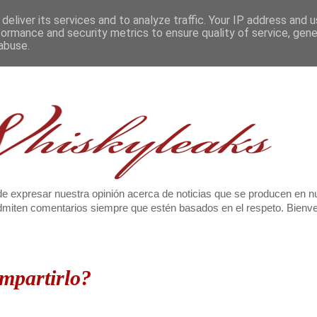
deliver its services and to analyze traffic. Your IP address and 
formance and security metrics to ensure quality of service, gen
abuse.
e expresar nuestra opinión acerca de noticias que se producen en n
 admiten comentarios siempre que estén basados en el respeto. Bien
mpartirlo?