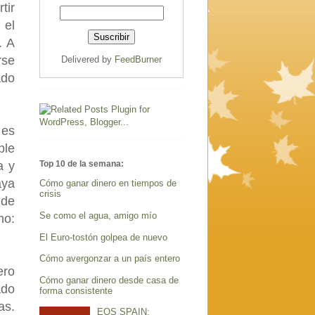
tir
 el
. A
rse
Delivered by
FeedBurner
ado
 es
ble
Top 10 de la semana:
a y
aya
Cómo ganar dinero en tiempos de
crisis
 de
Se como el agua, amigo mío
mo:
El Euro-tostón golpea de nuevo
Cómo avergonzar a un país entero
ero
Cómo ganar dinero desde casa de
ado
forma consistente
as.
EOS SPAIN: