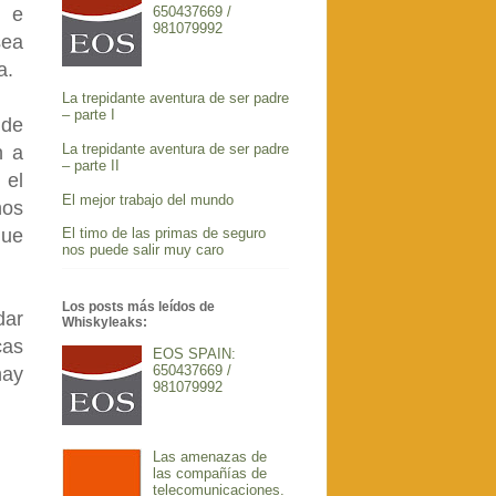
r e
650437669 /
981079992
sea
a.
La trepidante aventura de ser padre
– parte I
 de
La trepidante aventura de ser padre
n a
– parte II
 el
El mejor trabajo del mundo
nos
El timo de las primas de seguro
que
nos puede salir muy caro
Los posts más leídos de
dar
Whiskyleaks:
cas
EOS SPAIN:
650437669 /
hay
981079992
Las amenazas de
las compañías de
telecomunicaciones.