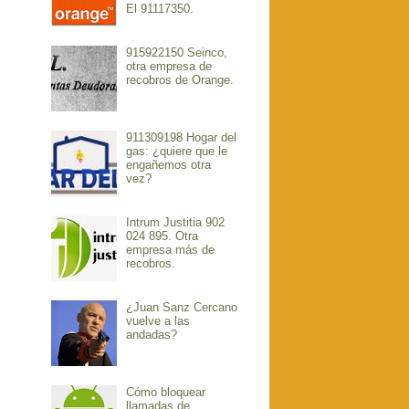
El 91117350.
915922150 Seinco,
otra empresa de
recobros de Orange.
911309198 Hogar del
gas: ¿quiere que le
engañemos otra
vez?
Intrum Justitia 902
024 895. Otra
empresa más de
recobros.
¿Juan Sanz Cercano
vuelve a las
andadas?
Cómo bloquear
llamadas de