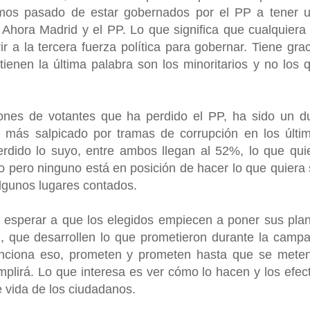
emos pasado de estar gobernados por el PP a tener 
e Ahora Madrid y el PP. Lo que significa que cualquiera
ir a la tercera fuerza política para gobernar. Tiene grac
enen la última palabra son los minoritarios y no los 
llones de votantes que ha perdido el PP, ha sido un d
z- más salpicado por tramas de corrupción en los últi
dido lo suyo, entre ambos llegan al 52%, lo que qui
 pero ninguno está en posición de hacer lo que quiera 
lgunos lugares contados.
esperar a que los elegidos empiecen a poner sus pla
l, que desarrollen lo que prometieron durante la camp
unciona eso, prometen y prometen hasta que se met
mplirá. Lo que interesa es ver cómo lo hacen y los efec
e vida de los ciudadanos.