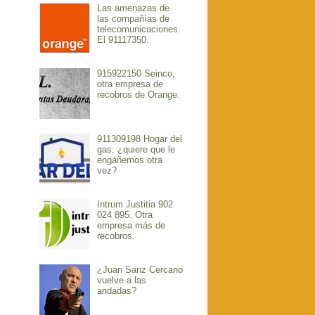
Las amenazas de
las compañías de
telecomunicaciones.
El 91117350.
915922150 Seinco,
otra empresa de
recobros de Orange.
911309198 Hogar del
gas: ¿quiere que le
engañemos otra
vez?
Intrum Justitia 902
024 895. Otra
empresa más de
recobros.
¿Juan Sanz Cercano
vuelve a las
andadas?