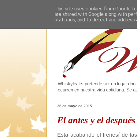
This site uses cookies from Google to 
are shared with Google along with per
statistics, and to detect and address 
Whiskyleaks pretende ser un lugar dond
ocurren en nuestra vida cotidiana. Se
26 de mayo de 2015
El antes y el después
Está acabando el frenesí de la