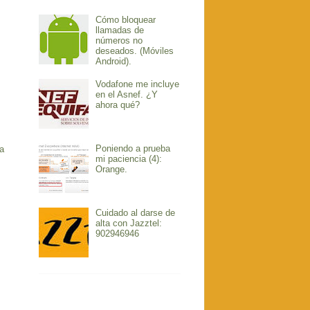
Cómo bloquear
llamadas de
números no
deseados. (Móviles
Android).
Vodafone me incluye
en el Asnef. ¿Y
ahora qué?
Poniendo a prueba
a
mi paciencia (4):
Orange.
Cuidado al darse de
alta con Jazztel:
902946946