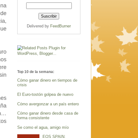
una
 de
ia,
Delivered by
FeedBurner
que
uro
mos
ere
Top 10 de la semana:
sin
Cómo ganar dinero en tiempos de
crisis
El Euro-tostón golpea de nuevo
nes
Cómo avergonzar a un país entero
aña
en…
Cómo ganar dinero desde casa de
forma consistente
tos
Se como el agua, amigo mío
EOS SPAIN: