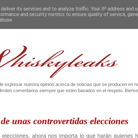
deliver its services and to analyze traffic. Your IP address and 
formance and security metrics to ensure quality of service, gen
abuse.
e expresar nuestra opinión acerca de noticias que se producen en n
 admiten comentarios siempre que estén basados en el respeto. Bien
 de unas controvertidas elecciones
s elecciones, ahora nos importa lo que harán quienes 