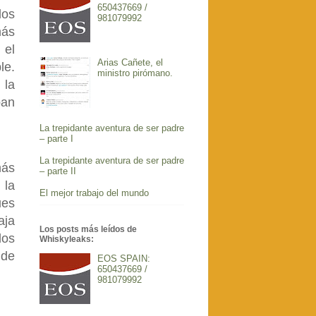
650437669 /
los
981079992
más
 el
Arias Cañete, el
le.
ministro pirómano.
 la
ban
La trepidante aventura de ser padre
– parte I
La trepidante aventura de ser padre
más
– parte II
 la
El mejor trabajo del mundo
ues
aja
Los posts más leídos de
los
Whiskyleaks:
 de
EOS SPAIN:
650437669 /
981079992