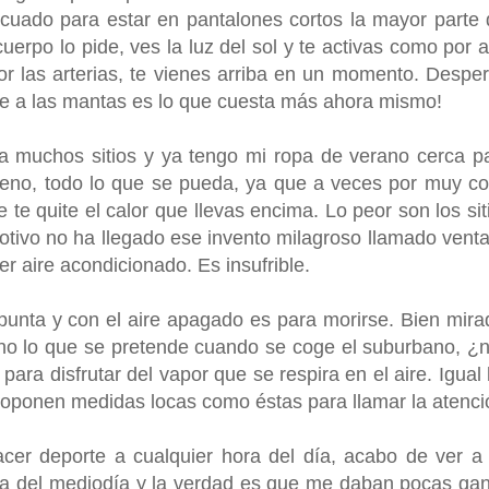
cuado para estar en pantalones cortos la mayor parte 
cuerpo lo pide, ves la luz del sol y te activas como por a
or las arterias, te vienes arriba en un momento. Desper
e a las mantas es lo que cuesta más ahora mismo!
a muchos sitios y ya tengo mi ropa de verano cerca p
eno, todo lo que se pueda, ya que a veces por muy co
te quite el calor que llevas encima. Lo peor son los sit
otivo no ha llegado ese invento milagroso llamado vent
r aire acondicionado. Es insufrible.
 punta y con el aire apagado es para morirse. Bien mira
no lo que se pretende cuando se coge el suburbano, ¿
 para disfrutar del vapor que se respira en el aire. Igual 
roponen medidas locas como éstas para llamar la atenci
cer deporte a cualquier hora del día, acabo de ver a
rca del mediodía y la verdad es que me daban pocas ga