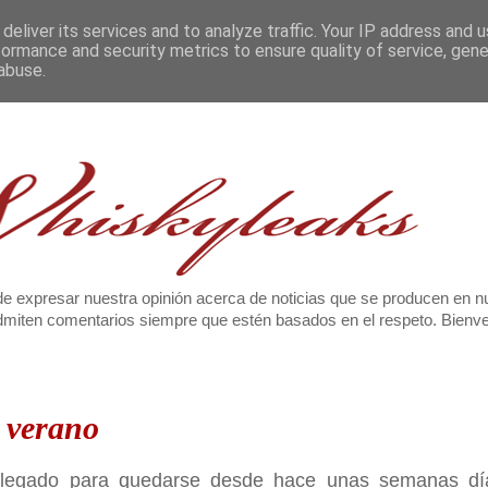
deliver its services and to analyze traffic. Your IP address and 
formance and security metrics to ensure quality of service, gen
abuse.
e expresar nuestra opinión acerca de noticias que se producen en n
 admiten comentarios siempre que estén basados en el respeto. Bien
 verano
llegado para quedarse desde hace unas semanas dí