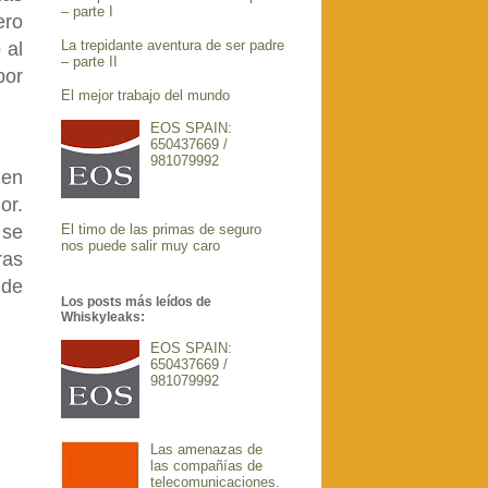
– parte I
ero
La trepidante aventura de ser padre
 al
– parte II
por
El mejor trabajo del mundo
EOS SPAIN:
650437669 /
981079992
 en
or.
El timo de las primas de seguro
 se
nos puede salir muy caro
ras
 de
Los posts más leídos de
Whiskyleaks:
EOS SPAIN:
650437669 /
981079992
Las amenazas de
las compañías de
telecomunicaciones.