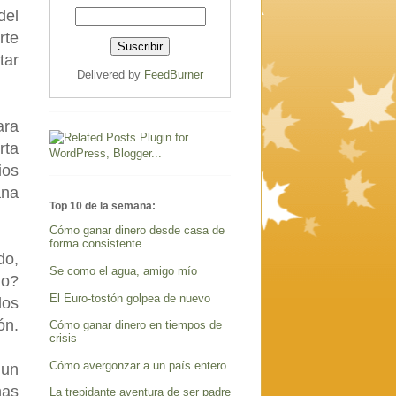
del
rte
tar
Delivered by
FeedBurner
ara
rta
ios
ana
Top 10 de la semana:
Cómo ganar dinero desde casa de
forma consistente
do,
Se como el agua, amigo mío
no?
El Euro-tostón golpea de nuevo
los
ón.
Cómo ganar dinero en tiempos de
crisis
Cómo avergonzar a un país entero
 un
nas
La trepidante aventura de ser padre