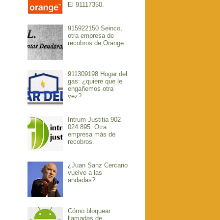
El 91117350.
915922150 Seinco,
otra empresa de
recobros de Orange.
911309198 Hogar del
gas: ¿quiere que le
engañemos otra
vez?
Intrum Justitia 902
024 895. Otra
empresa más de
recobros.
¿Juan Sanz Cercano
vuelve a las
andadas?
Cómo bloquear
llamadas de