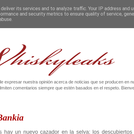
deliver its services and to analyze traffic. Your IP address and 
formance and security metrics to ensure quality of service, gen
abuse.
e expresar nuestra opinión acerca de noticias que se producen en n
 admiten comentarios siempre que estén basados en el respeto. Bien
 Bankia
hay un nuevo cazador en la selva: los descubiertos