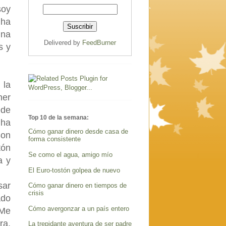
soy
 ha
una
Delivered by
FeedBurner
s y
 la
ner
ede
Top 10 de la semana:
 ha
Cómo ganar dinero desde casa de
Son
forma consistente
tón
Se como el agua, amigo mío
a y
El Euro-tostón golpea de nuevo
sar
Cómo ganar dinero en tiempos de
crisis
ado
Cómo avergonzar a un país entero
 Me
ra.
La trepidante aventura de ser padre