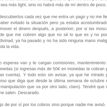
sea más light, sino no habrá más de mí dentro de poco.
escubiertos cada vez que me entra un pago y no me ll
haber evitado la situación pero ya estaba acostumbrad
over el dinero después, a posteriori, por si las mosc
 de que me cobren algo que no sé lo que es y no po
adivinad, ya ha pasado y no ha sido ninguna mano mali
da la vida.
 esperas van y te cargan comisiones, mantenimiento
onedas (si ingresas más de 50€ en monedas te cobran 
las cuenta). Y todo esto sin avisar, ya que he mirado 
viso que diga que desde la última semana de octubre
manipulación que va por otro lado, claro). Tendré que i
me salen. Descarado.
 de por sí por los cobros sino porque nadie me avisó.