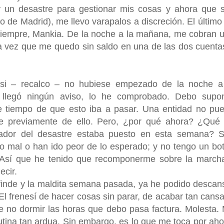
y un desastre para gestionar mis cosas y ahora que 
ro de Madrid), me llevo varapalos a discreción. El último
siempre, Mankia. De la noche a la mañana, me cobran 
 vez que me quedo sin saldo en una de las dos cuenta
 si – recalco – no hubiese empezado de la noche a
 llegó ningún aviso, lo he comprobado. Debo supo
 tiempo de que esto iba a pasar. Una entidad no pu
rte previamente de ello. Pero, ¿por qué ahora? ¿Qué
ador del desastre estaba puesto en esta semana? 
o mal o han ido peor de lo esperado; y no tengo un bo
. Así que he tenido que recomponerme sobre la march
ecir.
finde y la maldita semana pasada, ya he podido descan
 El frenesí de hacer cosas sin parar, de acabar tan cans
e no dormir las horas que debo pasa factura. Molesta.
utina tan ardua. Sin embargo, es lo que me toca por aho