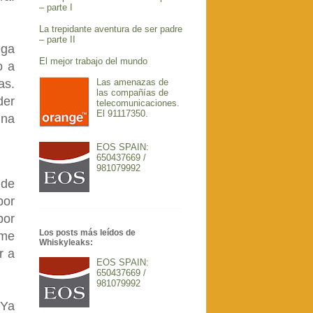
– parte I
La trepidante aventura de ser padre
– parte II
ega
El mejor trabajo del mundo
o a
Las amenazas de
as.
las compañías de
der
telecomunicaciones.
El 91117350.
gna
EOS SPAIN:
650437669 /
981079992
 de
por
por
Los posts más leídos de
 me
Whiskyleaks:
r a
EOS SPAIN:
650437669 /
981079992
 Ya