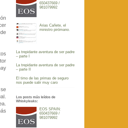
650437669 /
981079992
ión
cer
Arias Cañete, el
ministro pirómano.
 de
La trepidante aventura de ser padre
tos
– parte I
tor
La trepidante aventura de ser padre
hay
– parte II
El timo de las primas de seguro
nos puede salir muy caro
 se
al.
Los posts más leídos de
Whiskyleaks:
ea.
EOS SPAIN:
más
650437669 /
981079992