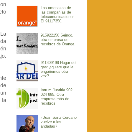
con
Las amenazas de
cto
las compañías de
telecomunicaciones.
El 91117350.
 La
915922150 Seinco,
otra empresa de
uda
recobros de Orange.
ién
jo,
911309198 Hogar del
gas: ¿quiere que le
engañemos otra
vez?
nte
 de
Intrum Justitia 902
 un
024 895. Otra
empresa más de
 la
recobros.
¿Juan Sanz Cercano
vuelve a las
andadas?