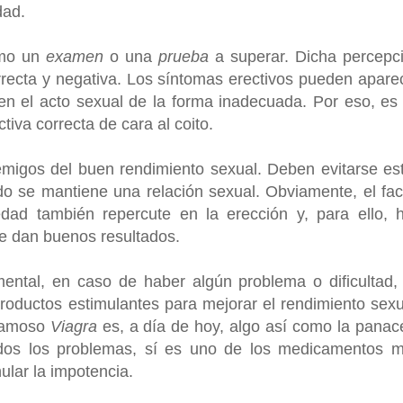
dad.
mo un
examen
o una
prueba
a superar. Dicha percepc
orrecta y negativa. Los síntomas erectivos pueden apare
n el acto sexual de la forma inadecuada. Por eso, es
tiva correcta de cara al coito.
emigos del buen rendimiento sexual. Deben evitarse es
o se mantiene una relación sexual. Obviamente, el fac
edad también repercute en la erección y, para ello, 
e dan buenos resultados.
ental, en caso de haber algún problema o dificultad,
oductos estimulantes para mejorar el rendimiento sexu
famoso
Viagra
es, a día de hoy, algo así como la panac
odos los problemas, sí es uno de los medicamentos 
ular la impotencia.