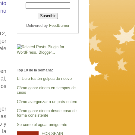
nto
 no
Delivered by
FeedBurner
12,
jor
ele
Top 10 de la semana:
 en
al,
El Euro-tostón golpea de nuevo
jos
Cómo ganar dinero en tiempos de
crisis
Cómo avergonzar a un país entero
jer
Cómo ganar dinero desde casa de
forma consistente
las
o y
Se como el agua, amigo mío
 la
EOS SPAIN: