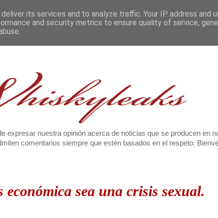
deliver its services and to analyze traffic. Your IP address and 
formance and security metrics to ensure quality of service, gen
abuse.
e expresar nuestra opinión acerca de noticias que se producen en n
 admiten comentarios siempre que estén basados en el respeto. Bien
s económica sea una crisis sexual.