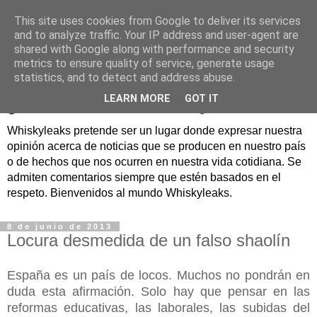
This site uses cookies from Google to deliver its services
and to analyze traffic. Your IP address and user-agent are
shared with Google along with performance and security
metrics to ensure quality of service, generate usage
statistics, and to detect and address abuse.
LEARN MORE
GOT IT
Whiskyleaks pretende ser un lugar donde expresar nuestra
opinión acerca de noticias que se producen en nuestro país
o de hechos que nos ocurren en nuestra vida cotidiana. Se
admiten comentarios siempre que estén basados en el
respeto. Bienvenidos al mundo Whiskyleaks.
8 de junio de 2013
Locura desmedida de un falso shaolín
España es un país de locos. Muchos no pondrán en
duda esta afirmación. Solo hay que pensar en las
reformas educativas, las laborales, las subidas del