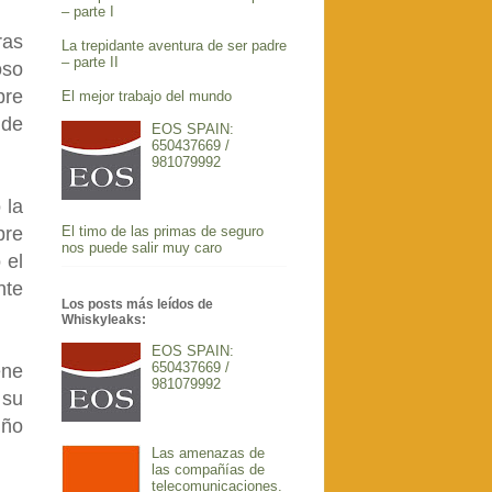
– parte I
ras
La trepidante aventura de ser padre
– parte II
oso
bre
El mejor trabajo del mundo
 de
EOS SPAIN:
650437669 /
981079992
 la
El timo de las primas de seguro
bre
nos puede salir muy caro
 el
nte
Los posts más leídos de
Whiskyleaks:
EOS SPAIN:
650437669 /
ene
981079992
 su
iño
Las amenazas de
las compañías de
telecomunicaciones.