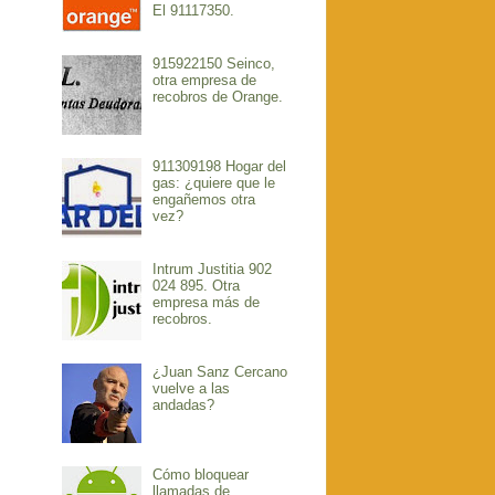
El 91117350.
915922150 Seinco,
otra empresa de
recobros de Orange.
911309198 Hogar del
gas: ¿quiere que le
engañemos otra
vez?
Intrum Justitia 902
024 895. Otra
empresa más de
recobros.
¿Juan Sanz Cercano
vuelve a las
andadas?
Cómo bloquear
llamadas de