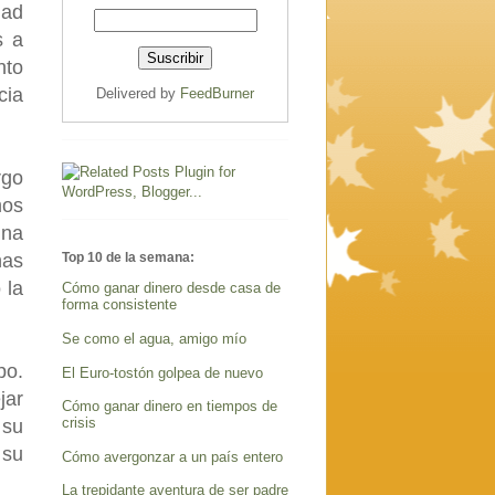
dad
s a
nto
cia
Delivered by
FeedBurner
rgo
mos
una
Top 10 de la semana:
nas
 la
Cómo ganar dinero desde casa de
forma consistente
Se como el agua, amigo mío
po.
El Euro-tostón golpea de nuevo
jar
Cómo ganar dinero en tiempos de
crisis
 su
 su
Cómo avergonzar a un país entero
La trepidante aventura de ser padre