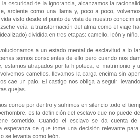
a oscuridad de la ignorancia, alcanzamos la racionali
cie, ardiente como una llama y, poco a poco, volvemo
a vida visto desde el punto de vista de nuestro conocimie
zsche veía la transformación del alma como el viaje ha
dealizado) dividida en tres etapas: camello, león y niño.
olucionamos a un estado mental de esclavitud a lo la
Apenas somos conscientes de ello pero cuando nos da
, estamos atrapados por la hipoteca, el matrimonio y 
s volvemos camellos, llevamos la carga encima sin ape
os cae un palo. El castigo nos obliga a seguir llevando
ras quejas.
s corroe por dentro y sufrimos en silencio todo el tiem
uperhombre, es la definición del esclavo que no puede de
iene sometido. Cuando el esclavo se da cuenta de
la esperanza de que tome una decisión relevante para
 o se levanta como león.