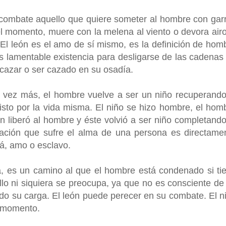
ón combate aquello que quiere someter al hombre con gar
 el momento, muere con la melena al viento o devora air
El león es el amo de sí mismo, es la definición de hom
 lamentable existencia para desligarse de las cadenas
 cazar o ser cazado en su osadía.
Una vez más, el hombre vuelve a ser un niño recuperando
isto por la vida misma. El niño se hizo hombre, el hom
n liberó al hombre y éste volvió a ser niño completando
rmación que sufre el alma de una persona es directame
rá, amo o esclavo.
 es un camino al que el hombre está condenado si ti
llo ni siquiera se preocupa, ya que no es consciente de
ando su carga. El león puede perecer en su combate. El n
o momento.