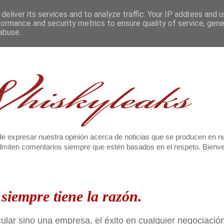
deliver its services and to analyze traffic. Your IP address and 
formance and security metrics to ensure quality of service, gen
abuse.
e expresar nuestra opinión acerca de noticias que se producen en n
 admiten comentarios siempre que estén basados en el respeto. Bien
siempre tiene la razón.
cular sino una empresa, el éxito en cualquier negociació