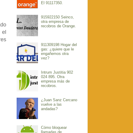
El 91117350.
915922150 Seinco,
otra empresa de
ado
recobros de Orange.
 el
res
911309198 Hogar del
gas: ¿quiere que le
engañemos otra
vez?
Intrum Justitia 902
024 895. Otra
empresa más de
recobros.
¿Juan Sanz Cercano
vuelve a las
andadas?
Cómo bloquear
llamadas de