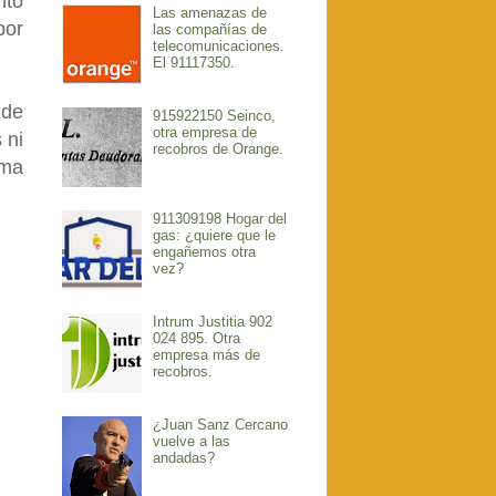
nto
Las amenazas de
por
las compañías de
telecomunicaciones.
El 91117350.
 de
915922150 Seinco,
otra empresa de
 ni
recobros de Orange.
ema
911309198 Hogar del
gas: ¿quiere que le
engañemos otra
vez?
Intrum Justitia 902
024 895. Otra
empresa más de
recobros.
¿Juan Sanz Cercano
vuelve a las
andadas?