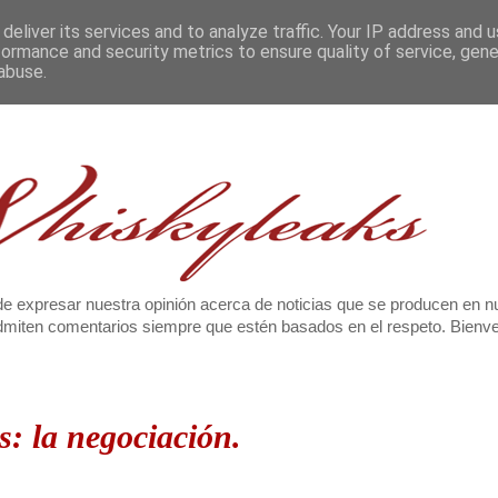
deliver its services and to analyze traffic. Your IP address and 
formance and security metrics to ensure quality of service, gen
abuse.
e expresar nuestra opinión acerca de noticias que se producen en n
 admiten comentarios siempre que estén basados en el respeto. Bien
s: la negociación.