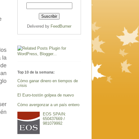
e
Delivered by
FeedBurner
los
 la
 de
Top 10 de la semana:
han
glo
Cómo ganar dinero en tiempos de
crisis
El Euro-tostón golpea de nuevo
ser
Cómo avergonzar a un país entero
ién
EOS SPAIN:
650437669 /
981079992