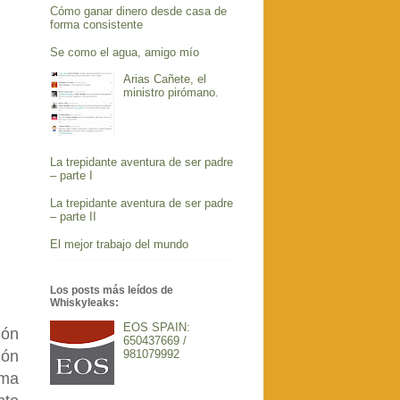
Cómo ganar dinero desde casa de
forma consistente
Se como el agua, amigo mío
Arias Cañete, el
ministro pirómano.
La trepidante aventura de ser padre
– parte I
La trepidante aventura de ser padre
– parte II
El mejor trabajo del mundo
Los posts más leídos de
Whiskyleaks:
EOS SPAIN:
ión
650437669 /
981079992
ión
rma