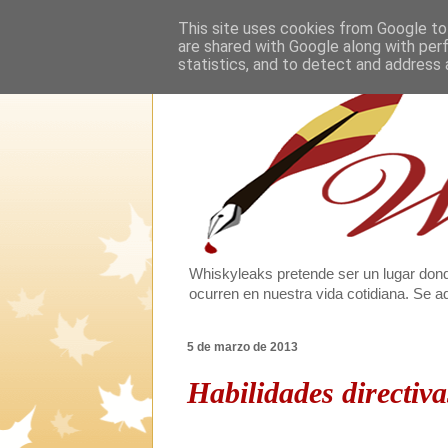
This site uses cookies from Google to 
are shared with Google along with per
statistics, and to detect and address 
Whiskyleaks pretende ser un lugar dond
ocurren en nuestra vida cotidiana. Se
5 de marzo de 2013
Habilidades directiva