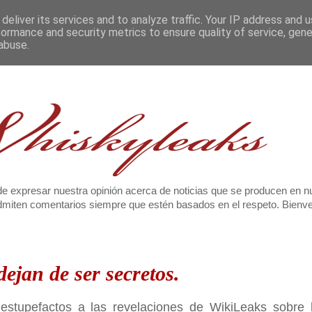
deliver its services and to analyze traffic. Your IP address and 
formance and security metrics to ensure quality of service, gen
abuse.
e expresar nuestra opinión acerca de noticias que se producen en n
 admiten comentarios siempre que estén basados en el respeto. Bien
ejan de ser secretos.
estupefactos a las revelaciones de WikiLeaks sobre 