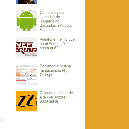
Cómo bloquear
llamadas de
números no
deseados. (Móviles
Android).
Vodafone me incluye
en el Asnef. ¿Y
ahora qué?
Poniendo a prueba
mi paciencia (4):
Orange.
Cuidado al darse de
alta con Jazztel:
902946946
a