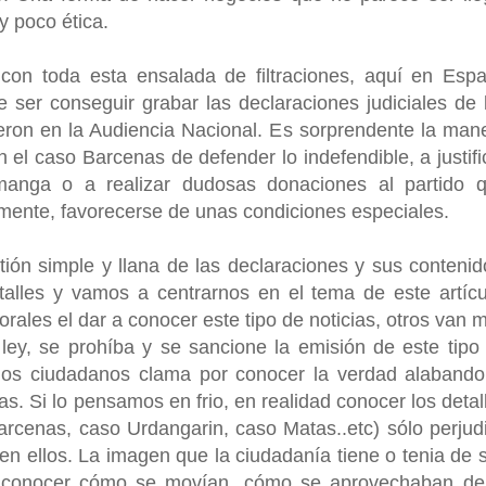
 poco ética.
on toda esta ensalada de filtraciones, aquí en Esp
ser conseguir grabar las declaraciones judiciales de 
ieron en la Audiencia Nacional. Es sorprendente la man
el caso Barcenas de defender lo indefendible, a justifi
manga o a realizar dudosas donaciones al partido 
mente, favorecerse de unas condiciones especiales.
ión simple y llana de las declaraciones y sus contenid
talles y vamos a centrarnos en el tema de este artícu
rales el dar a conocer este tipo de noticias, otros van 
r ley, se prohíba y se sancione la emisión de este tipo
los ciudadanos clama por conocer la verdad alabando
tas. Si lo pensamos en frio, en realidad conocer los detal
rcenas, caso Urdangarin, caso Matas..etc) sólo perjud
en ellos. La imagen que la ciudadanía tiene o tenia de 
l conocer cómo se movían, cómo se aprovechaban de