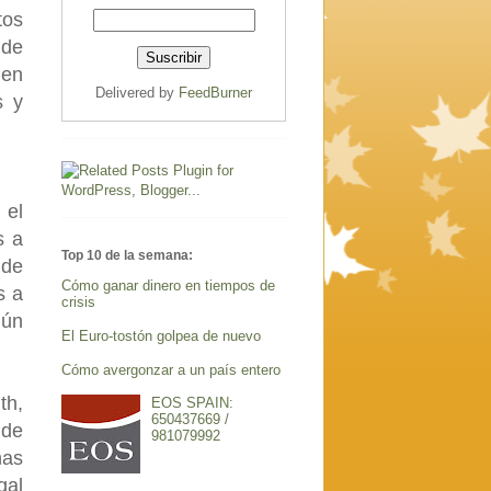
tos
 de
den
Delivered by
FeedBurner
s y
 el
s a
Top 10 de la semana:
 de
Cómo ganar dinero en tiempos de
s a
crisis
gún
El Euro-tostón golpea de nuevo
Cómo avergonzar a un país entero
th,
EOS SPAIN:
650437669 /
 de
981079992
nas
gal