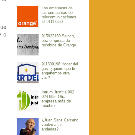
Las amenazas de
las compañías de
telecomunicaciones.
El 91117350.
que
? o
915922150 Seinco,
otra empresa de
recobros de Orange.
911309198 Hogar del
gas: ¿quiere que le
engañemos otra
vez?
Intrum Justitia 902
024 895. Otra
empresa más de
recobros.
¿Juan Sanz Cercano
vuelve a las
andadas?