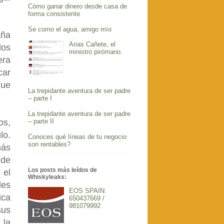
Cómo ganar dinero desde casa de
forma consistente
Se como el agua, amigo mío
aña
Arias Cañete, el
los
ministro pirómano.
era
car
que
La trepidante aventura de ser padre
– parte I
La trepidante aventura de ser padre
– parte II
os,
lo.
Conoces qué líneas de tu negocio
son rentables?
más
 de
Los posts más leídos de
 el
Whiskyleaks:
les
EOS SPAIN:
ica
650437669 /
981079992
sus
 la